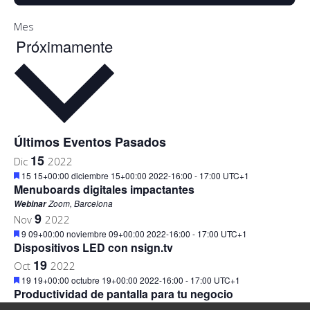
Mes
Próximamente
Seleccionar
fecha.
Últimos Eventos Pasados
15
Dic
2022
Destacado
15 15+00:00 diciembre 15+00:00 2022-16:00
-
17:00
UTC+1
Menuboards digitales impactantes
Zoom, Barcelona
Webinar
9
Nov
2022
Destacado
9 09+00:00 noviembre 09+00:00 2022-16:00
-
17:00
UTC+1
Dispositivos LED con nsign.tv
19
Oct
2022
Destacado
19 19+00:00 octubre 19+00:00 2022-16:00
-
17:00
UTC+1
Productividad de pantalla para tu negocio