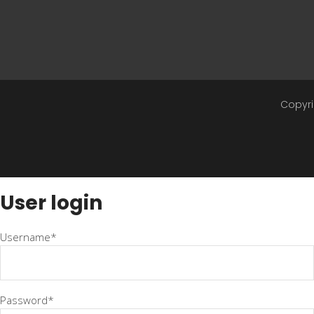
Copyri
User login
Username*
Password*