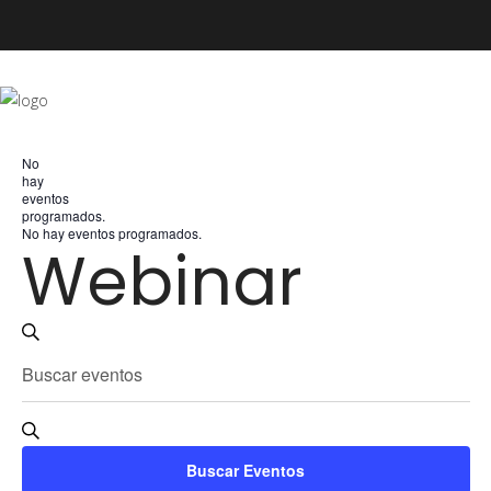
No
hay
eventos
programados.
No hay eventos programados.
Webinar
Navegación
Buscar
Introduce
de
la
palabra
clave.
búsqueda
Busca
Buscar Eventos