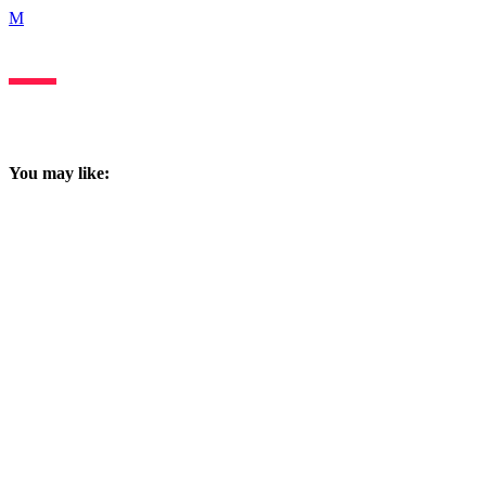
Hemos preparado estos 3 cursos especialmente diseñados para que
te conviertas en Máster nsign.tv
You may like: