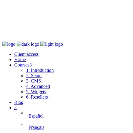
Client access
Home
Courses
1. Introduction
2. Setup
3. CMS
4. Advanced
5. Widgets
6. Resellers
Blog
Español
Français