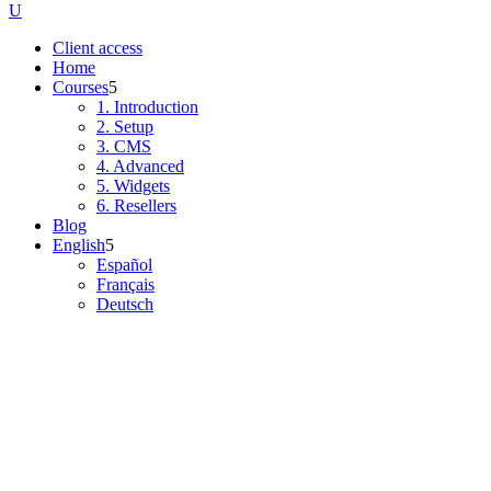
Client access
Home
Courses
1. Introduction
2. Setup
3. CMS
4. Advanced
5. Widgets
6. Resellers
Blog
English
Español
Français
Deutsch