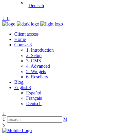
Deutsch
Client access
Home
Courses
1. Introduction
2. Setup
3. CMS
4. Advanced
5. Widgets
6. Resellers
Blog
English
Español
Français
Deutsch